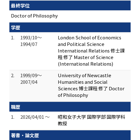
最終学位
Doctor of Philosophy
学歴
1.
1993/10～
London School of Economics
1994/07
and Political Science
International Relations 修士課
程 修了 Master of Science
(International Relations)
2.
1999/09～
University of Newcastle
2007/04
Humanities and Social
Sciences 博士課程 修了 Doctor
of Philosophy
職歴
1.
2026/04/01 ～
昭和女子大学 国際学部 国際学科
教授
著書・論文歴