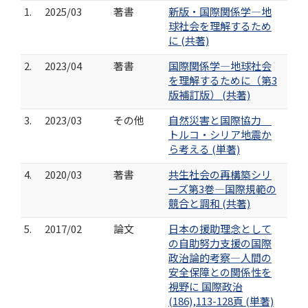
1.
2025/03
著書
新版・国際関係学―地
球社会を理解するため
に (共著)
2.
2023/04
著書
国際関係学―地球社会
を理解するために（第3
版補訂版） (共著)
3.
2023/03
その他
自然災害と国際協力
トルコ・シリア地震か
ら考える (単著)
4.
2020/03
著書
共生社会の再構築シリ
ーズ第3巻―国際規範の
競合と調和 (共著)
5.
2017/02
論文
日本の援助理念として
の自助努力支援の国際
政治論的考察―人間の
安全保障との関係性を
視野に 国際政治
(186),113-128頁 (単著)