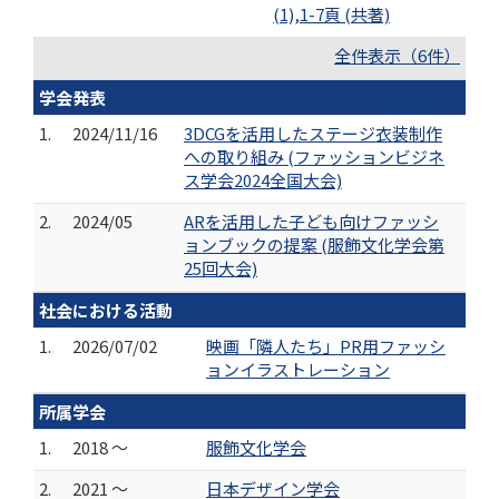
(1),1-7頁 (共著)
全件表示（6件）
学会発表
1.
2024/11/16
3DCGを活用したステージ衣装制作
への取り組み (ファッションビジネ
ス学会2024全国大会)
2.
2024/05
ARを活用した子ども向けファッシ
ョンブックの提案 (服飾文化学会第
25回大会)
社会における活動
1.
2026/07/02
映画「隣人たち」PR用ファッシ
ョンイラストレーション
所属学会
1.
2018 ～
服飾文化学会
2.
2021 ～
日本デザイン学会