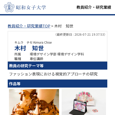
教員紹介・研究業績
教員紹介・研究業績TOP
> 木村 知世
（最終更新日 : 2026-07-21 19:37:53）
キムラ チセ
Kimura Chise
木村 知世
所属
環境デザイン学部 環境デザイン学科
職種
専任講師
教員の研究テーマ等
ファッション表現における視覚的アプローチの研究
作品等