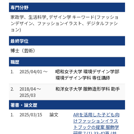
専門分野
家政学、生活科学, デザイン学 キーワード(ファッショ
ンデザイン、ファッションイラスト、デジタルファシ
ョン)
最終学位
博士（芸術）
職歴
1.
2025/04/01 ～
昭和女子大学 環境デザイン学部
環境デザイン学科 専任講師
2.
2018/04 ～
和洋女子大学 服飾造形学科 助手
2025/03
著書・論文歴
1.
2025/03/15
論文
ARを活用した子ども向
けファッションイラス
トブックの提案 服飾学
研究 7 (1),33-42頁 (共