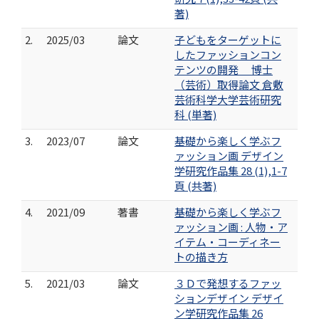
著)
2.
2025/03
論文
子どもをターゲットに
したファッションコン
テンツの開発 博士
（芸術）取得論文 倉敷
芸術科学大学芸術研究
科 (単著)
3.
2023/07
論文
基礎から楽しく学ぶフ
ァッション画 デザイン
学研究作品集 28 (1),1-7
頁 (共著)
4.
2021/09
著書
基礎から楽しく学ぶフ
ァッション画 : 人物・ア
イテム・コーディネー
トの描き方
5.
2021/03
論文
３Ｄで発想するファッ
ションデザイン デザイ
ン学研究作品集 26