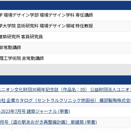
学 環境デザイン学部 環境デザイン学科 専任講師
学大学院 芸術研究科 環境デザイン領域 特任教授
建築研究所 客員研究員
 非常勤講師
 理工学術院 非常勤講師
ニオン文化財団30周年記念誌（作品名：凹） 公益財団法人ユニオン文
社 企業カタログ（セントラルクリニック世田谷） 織部製陶株式会社 
023年7月号 建築ジャーナル (単著)
年7月号（道の駅あおがき再整備計画） 新建築 (単著)