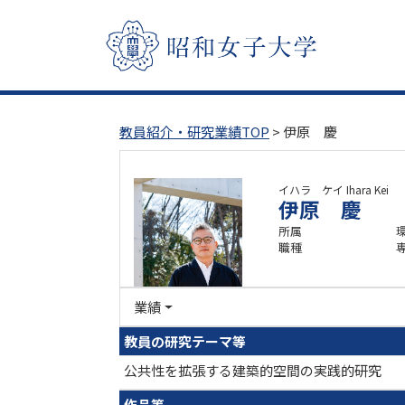
教員紹介・研究業績TOP
> 伊原 慶
イハラ ケイ
Ihara Kei
伊原 慶
所属
職種
業績
教員の研究テーマ等
公共性を拡張する建築的空間の実践的研究
作品等