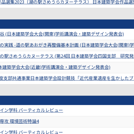
品選集2023（湖の駅さめうらカヌーテラス） 日本建築学会作品選集20
 (日本建築学会大会(関東)学術講演会・建築デザイン発表会)
実践 -道の駅あおがき再整備基本計画 (日本建築学会大会(関東)
駅さめうらカヌーテラス (第24回 日本建築学会四国支部 研究発
本建築学会大会(近畿)学術講演会・建築デザイン発表会)
be (2006年度支部共通事業日本建築学会設計競技「近代産業遺産を生か
イン学科 バーティカルレビュー
専攻 環境芸術特論4
イン学科 バーティカルレビュー