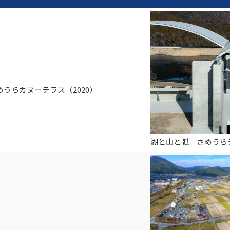
うらカヌーテラス（2020）
湖と山と弧 さめうらテ