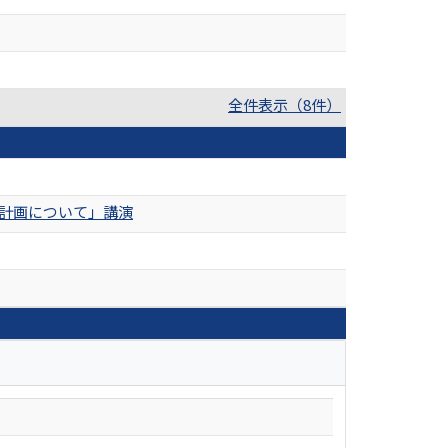
全件表示（8件）
の計画について」講演