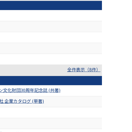
全件表示（8件）
化財団30周年記念誌 (共著)
企業カタログ (単著)