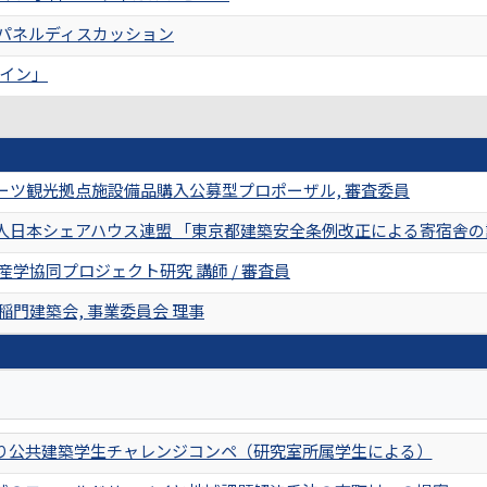
』パネルディスカッション
イン」
ーツ観光拠点施設備品購入公募型プロポーザル, 審査委員
人日本シェアハウス連盟 「東京都建築安全条例改正による寄宿舎
産学協同プロジェクト研究 講師 / 審査員
稲門建築会, 事業委員会 理事
り公共建築学生チャレンジコンペ（研究室所属学生による）