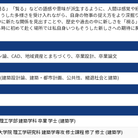
視る」「覧る」などの語感や意味が派生するように、人間は感覚や
そうした多様さを受け入れながら、自身の物事の捉え方をより深掘
中に新たな関係を見出すことや、歴史や過去の中に新しさを「視る
る時に初めて赴く場所では私自身いつもそうした新しさへの期待に
ン論、CAD、地域資産とまちづくり、卒業設計、卒業論文
ド(建築設計論、建築・都市計画、公共性、縮退社会と建築)
理工学部 建築学科 卒業 学士 (建築学)
学院 理工学研究科 建築学専攻 修士課程 修了 修士 (建築学)