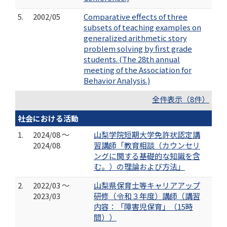
5.
2002/05
Comparative effects of three
subsets of teaching examples on
generalized arithmetic story
problem solving by first grade
students. (The 28th annual
meeting of the Association for
Behavior Analysis.)
全件表示（8件）
社会における活動
1.
2024/08 ～
山梨学院短期大学免許状認定講
2024/08
習講師「教育相談（カウンセリ
ングに関する基礎的な知識を含
む。）の理論および方法」
2.
2022/03 ～
山梨県保育士等キャリアアップ
2023/03
研修（令和３年度）講師（講習
内容：「障害児保育」（15時
間））