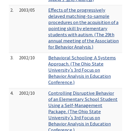
2.
2003/05
Effects of the progressively
delayed matching-to-sample
procedures on the acquisition of a
pointing skill by elementary
students with autism. (The 29th
annual meeting of the Association
for Behavior Analysis.)
3.
2002/10
Behavioral Schooling: A Systems
Approach. (The Ohio State
University’s 3rd Focus on
Behavior Analysis in Education
Conference.)
4.
2002/10
Controlling Disruptive Behavior
of an Elementary School Student
Using a Self-Management
Package. (The Ohio State
University’s 3rd Focus on
Behavior Analysis in Education
Conference.)