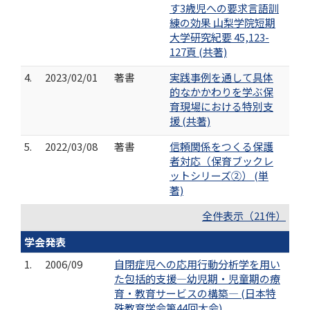
す3歳児への要求言語訓
練の効果 山梨学院短期
大学研究紀要 45,123-
127頁 (共著)
4.
2023/02/01
著書
実践事例を通して具体
的なかかわりを学ぶ保
育現場における特別支
援 (共著)
5.
2022/03/08
著書
信頼関係をつくる保護
者対応（保育ブックレ
ットシリーズ②） (単
著)
全件表示（21件）
学会発表
1.
2006/09
自閉症児への応用行動分析学を用い
た包括的支援―幼児期・児童期の療
育・教育サービスの構築― (日本特
殊教育学会第44回大会)