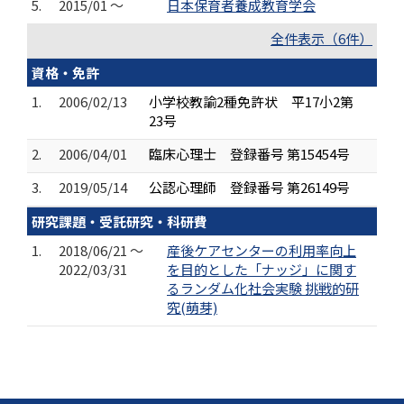
5.
2015/01 ～
日本保育者養成教育学会
全件表示（6件）
資格・免許
1.
2006/02/13
小学校教諭2種免許状 平17小2第
23号
2.
2006/04/01
臨床心理士 登録番号 第15454号
3.
2019/05/14
公認心理師 登録番号 第26149号
研究課題・受託研究・科研費
1.
2018/06/21 ～
産後ケアセンターの利用率向上
2022/03/31
を目的とした「ナッジ」に関す
るランダム化社会実験 挑戦的研
究(萌芽)