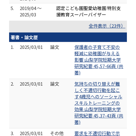
5.
2019/04 ～
認定こども園聖愛幼稚園 特別支
2025/03
援教育スーパーバイザー
全件表示（23件）
著書・論文歴
1.
2025/03/01
論文
保護者の子育て不安の
軽減に幼稚園が与える
影響 山梨学院短期大学
研究紀要 45,57-66頁 (共
著)
2.
2025/03/01
論文
気持ちの切り替えが難
しく不適切行動を起こ
す4歳児へのソーシャル
スキルトレーニングの
効果 山梨学院短期大学
研究紀要 45,37-43頁 (共
著)
3.
2025/03/01
その他
要求を不適切行動で示