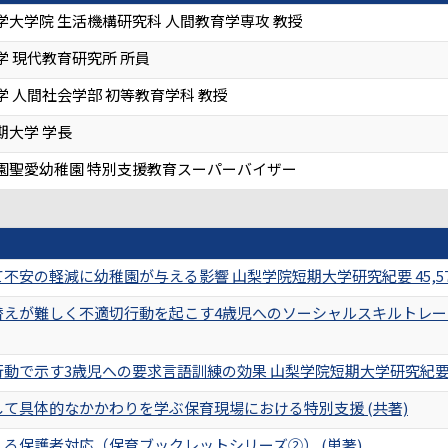
学大学院 生活機構研究科 人間教育学専攻 教授
学 現代教育研究所 所員
 人間社会学部 初等教育学科 教授
期大学 学長
園聖愛幼稚園 特別支援教育スーパーバイザー
不安の軽減に幼稚園が与える影響 山梨学院短期大学研究紀要 45,57-6
えが難しく不適切行動を起こす4歳児へのソーシャルスキルトレーニング
で示す3歳児への要求言語訓練の効果 山梨学院短期大学研究紀要 45,1
て具体的なかかわりを学ぶ保育現場における特別支援 (共著)
る保護者対応（保育ブックレットシリーズ②） (単著)