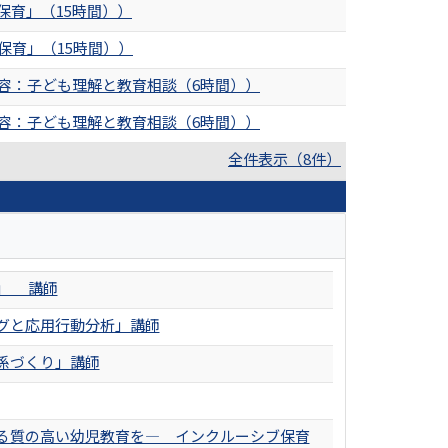
育」（15時間））
保育」（15時間））
容：子ども理解と教育相談（6時間））
容：子ども理解と教育相談（6時間））
全件表示（8件）
」 講師
グと応用行動分析」講師
係づくり」講師
る質の高い幼児教育を― インクルーシブ保育