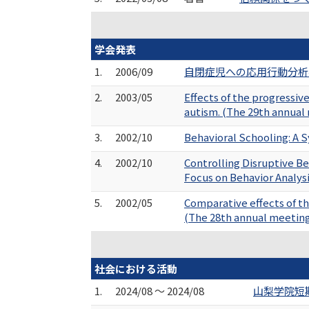
学会発表
1.
2006/09
自閉症児への応用行動分析
2.
2003/05
Effects of the progressiv
autism. (The 29th annual 
3.
2002/10
Behavioral Schooling: A S
4.
2002/10
Controlling Disruptive B
Focus on Behavior Analysi
5.
2002/05
Comparative effects of th
(The 28th annual meeting 
社会における活動
1.
2024/08 ～ 2024/08
山梨学院短