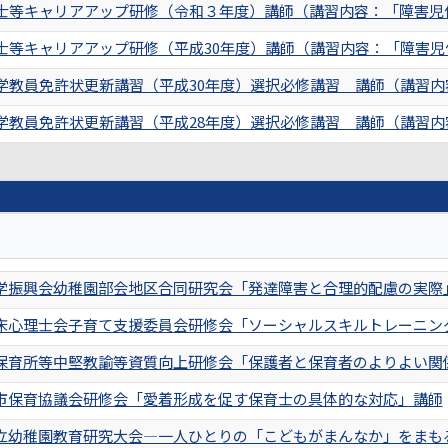
士等キャリアアップ研修（令和３年度）講師（講習内容：「障害児保
士等キャリアアップ研修（平成30年度）講師（講習内容：「障害児
学教員免許状更新講習（平成30年度）選択必修講習 講師（講習内
学教員免許状更新講習（平成28年度）選択必修講習 講師（講習内
学振興会幼稚園部会地区合同研究会「発達障害と合理的配慮の実際
床心理士会子育て支援委員会研修会「ソーシャルスキルトレーニン
保育所等中堅教諭等資質向上研修会「保護者と保育者のよりよい関
市保育協議会研修会「愛着形成を促す保育士の具体的な対応」講師
立幼稚園教育研究大会―一人ひとりの「こどもがまんなか」をまも