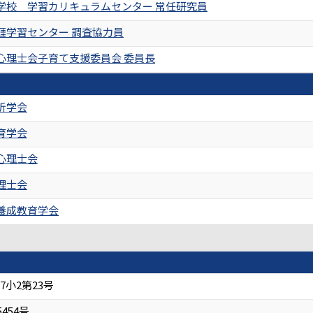
学校 学習カリキュラムセンター 常任研究員
涯学習センター 調査協力員
心理士会子育て支援委員会 委員長
析学会
育学会
心理士会
理士会
養成教育学会
小2第23号
454号