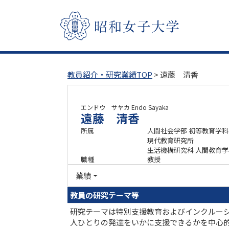
教員紹介・研究業績TOP
> 遠藤 清香
エンドウ サヤカ
Endo Sayaka
遠藤 清香
所属
人間社会学部 初等教育学科
現代教育研究所
生活機構研究科 人間教育
職種
教授
業績
教員の研究テーマ等
研究テーマは特別支援教育およびインクルー
人ひとりの発達をいかに支援できるかを中心的