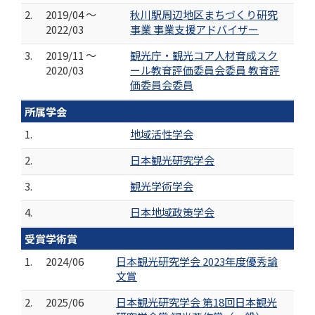
2.
2019/04 ～
秋川駅周辺地区まちづくり研究
2022/03
事業 事業支援アドバイザー
3.
2019/11 ～
観光庁・観光コア人材育成スク
2020/03
ール教育評価委員会委員 教育評
価委員会委員
所属学会
1.
地域活性学会
2.
日本観光研究学会
3.
観光学術学会
4.
日本地域政策学会
受賞学術賞
1.
2024/06
日本観光研究学会 2023年度優秀論
文賞
2.
2025/06
日本観光研究学会 第18回日本観光