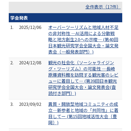
全件表示（17件）
学会発表
1.
2025/12/06
オーバーツーリズムと地域人材不足
の非対称性 ―AI活用による分散戦
略と地方創生2.0への示唆― (第40回
日本観光研究学会全国大会・論文発
表会（一般発表部門）)
2.
2024/12/08
観光の社会化（ソーシャライジン
グ・ツーリズム）の可能性 ―長崎
原爆資料館を訪問する観光客のレビ
ューに着目して― (第39回日本観光
研究学会全国大会・論文発表会(査
読付き部門）)
3.
2023/09/02
異質・開放型地域コミュニティの成
立―新参者と地域の「共同性」に着
目してー (第15回地域活性大会（豊
岡）)