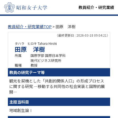
教員紹介・研究業績
教員紹介・研究業績TOP
> 田原 洋樹
（最終更新日 : 2026-03-18 09:04:21）
タハラ ヒロキ
Tahara Hiroki
田原 洋樹
所属
国際学部 国際日本学科
現代ビジネス研究所
職種
教授
教員の研究テーマ等
観光を契機とした「共創的関係人口」の形成プロセス
に関する研究 —移動する共同性の社会実装と国際的展
開—
主担当科目
地域創生論Ⅰ