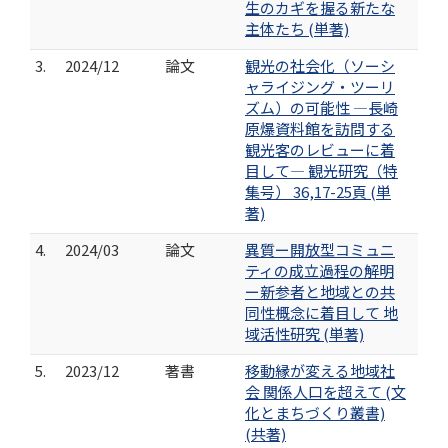
生のカギを握る新たな
主体たち (単著)
3.
2024/12
論文
観光の社会化（ソーシ
ャライジング・ツーリ
ズム）の可能性 ―長崎
原爆資料館を訪問する
観光客のレビューに着
目して― 観光研究（特
集号） 36,17-25頁 (単
著)
4.
2024/03
論文
異質ー開放型コミュニ
ティの成立過程の解明
ー新参者と地域との共
同性概念に着目して 地
域活性研究 (単著)
5.
2023/12
著書
移動縁が変える地域社
会 関係人口を超えて (文
化とまちづくり叢書)
(共著)