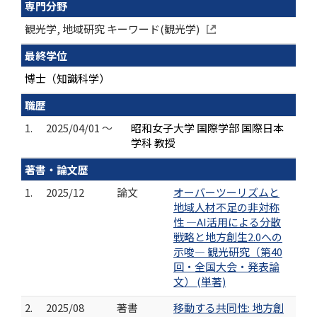
専門分野
観光学, 地域研究 キーワード(観光学)
最終学位
博士（知識科学）
職歴
1.
2025/04/01 ～
昭和女子大学 国際学部 国際日本
学科 教授
著書・論文歴
1.
2025/12
論文
オーバーツーリズムと
地域人材不足の非対称
性 ―AI活用による分散
戦略と地方創生2.0への
示唆― 観光研究（第40
回・全国大会・発表論
文） (単著)
2.
2025/08
著書
移動する共同性: 地方創