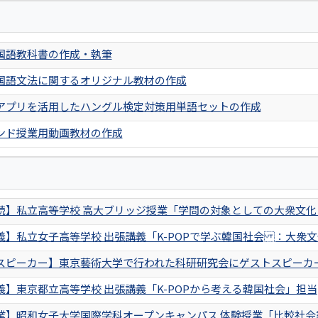
国語教科書の作成・執筆
国語文法に関するオリジナル教材の作成
アプリを活用したハングル検定対策用単語セットの作成
ンド授業用動画教材の作成
続】私立高等学校 高大ブリッジ授業「学問の対象としての大衆文化：
義】私立女子高等学校 出張講義「K-POPで学ぶ韓国社会 ：大衆
スピーカー】東京藝術大学で行われた科研研究会にゲストスピーカ
義】東京都立高等学校 出張講義「K-POPから考える韓国社会」担当
業】昭和女子大学国際学科オープンキャンパス 体験授業「比較社会