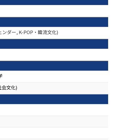
ダー, K-POP・韓流文化)
学
社会文化)