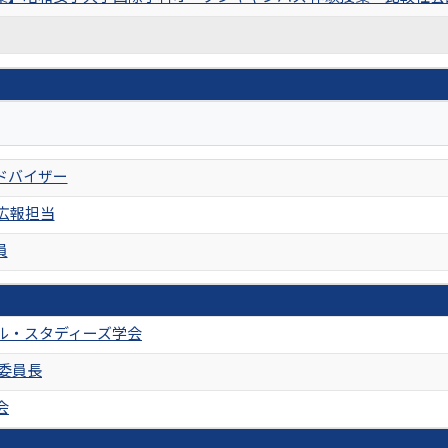
ドバイザー
S広報担当
員
ル・スタディーズ学会
行委員長
会