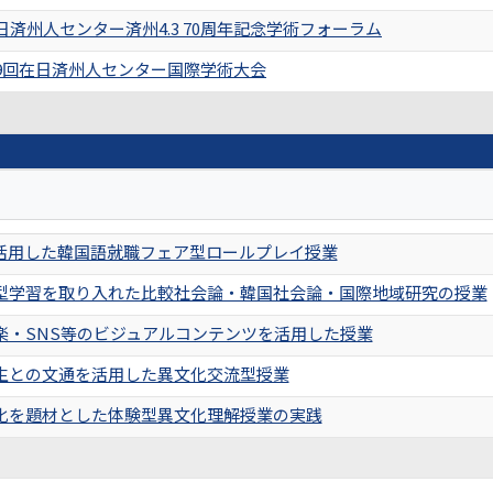
済州人センター済州4.3 70周年記念学術フォーラム
9回在日済州人センター国際学術大会
を活用した韓国語就職フェア型ロールプレイ授業
型学習を取り入れた比較社会論・韓国社会論・国際地域研究の授業
楽・SNS等のビジュアルコンテンツを活用した授業
生との文通を活用した異文化交流型授業
化を題材とした体験型異文化理解授業の実践