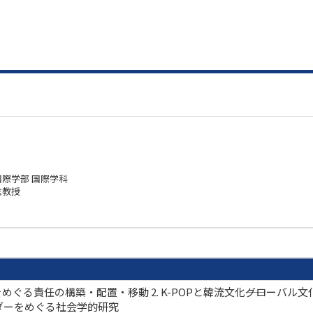
国際学部 国際学科
准教授
制をめぐる責任の構築・配置・移動 2. K-POPと韓流文化――グロー
ンダーをめぐる社会学的研究