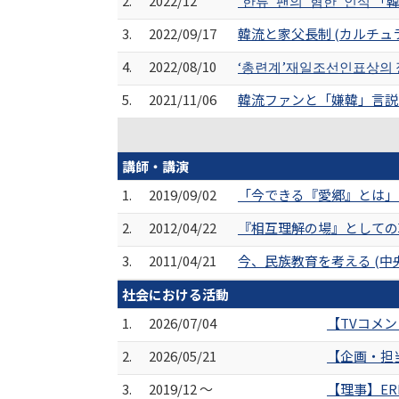
2.
2022/12
'한류' 팬의 '혐한' 인
3.
2022/09/17
韓流と家父長制 (カルチュラ
4.
2022/08/10
‘총련계’재일조선인표상의 
5.
2021/11/06
韓流ファンと「嫌韓」言説
講師・講演
1.
2019/09/02
「今できる『愛郷』とは」
2.
2012/04/22
『相互理解の場』としての
3.
2011/04/21
今、民族教育を考える (中
社会における活動
1.
2026/07/04
【TVコメ
2.
2026/05/21
【企画・担当】
3.
2019/12 ～
【理事】ER