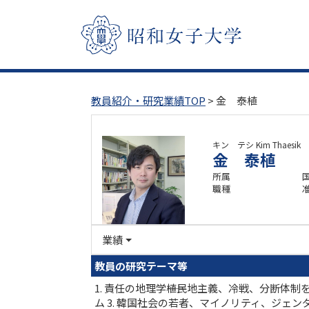
教員紹介・研究業績TOP
> 金 泰植
キン テシ
Kim Thaesik
金 泰植
所属
職種
業績
教員の研究テーマ等
1. 責任の地理学――植民地主義、冷戦、分断体
ム 3. 韓国社会の若者、マイノリティ、ジェ