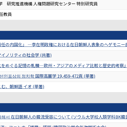
学 研究推進機構 人権問題研究センター 特別研究員
兼任教員
任の内国化」 ―李在明政権における在日朝鮮人表象のヘゲモニー的再編 学苑
イノリティの社会学 (共著)
をめぐる記憶の軋轢―欧州・アジアのメディア比較と歴史的考察』. 
인표상의 정치학 国際高麗学 19,459-472頁 (単著)
む、朝鮮語 イオ (単著)
대해서 在日朝鮮人の韓流受容について (ソウル大学校人類学科BK