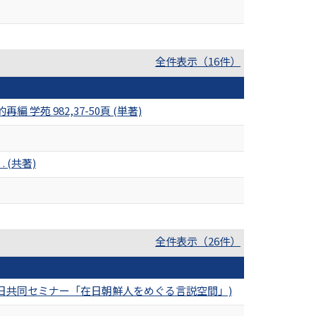
全件表示（16件）
 982,37-50頁 (単著)
(共著)
全件表示（26件）
韓日共同セミナー「在日朝鮮人をめぐる言説空間」)