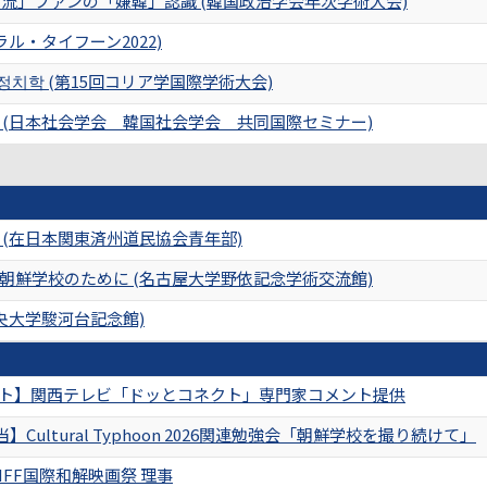
식 「韓流」ファンの「嫌韓」認識 (韓国政治学会年次学術大会)
ル・タイフーン2022)
정치학 (第15回コリア学国際学術大会)
 (日本社会学会 韓国社会学会 共同国際セミナー)
 (在日本関東済州道民協会青年部)
朝鮮学校のために (名古屋大学野依記念学術交流館)
央大学駿河台記念館)
ント】関西テレビ「ドッとコネクト」専門家コメント提供
Cultural Typhoon 2026関連勉強会「朝鮮学校を撮り続けて」
IFF国際和解映画祭 理事