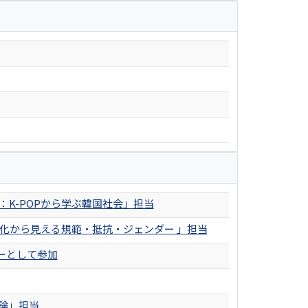
K-POPから学ぶ韓国社会」担当
文化から見える規範・抵抗・ジェンダー 」担当
ーとして参加
論」担当