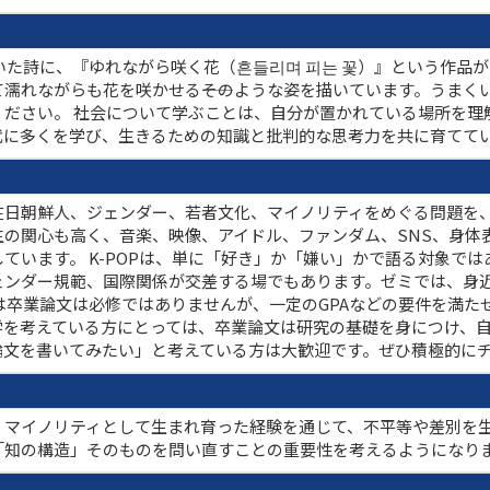
書いた詩に、『ゆれながら咲く花（흔들리며 피는 꽃）』という作品
濡れながらも花を咲かせる――そのような姿を描いています。うまく
ください。 社会について学ぶことは、自分が置かれている場所を理
代に多くを学び、生きるための知識と批判的な思考力を共に育てて
在日朝鮮人、ジェンダー、若者文化、マイノリティをめぐる問題を
学生の関心も高く、音楽、映像、アイドル、ファンダム、SNS、身
ています。 K-POPは、単に「好き」か「嫌い」かで語る対象で
ェンダー規範、国際関係が交差する場でもあります。ゼミでは、身
は卒業論文は必修ではありませんが、一定のGPAなどの要件を満た
学を考えている方にとっては、卒業論文は研究の基礎を身につけ、
論文を書いてみたい」と考えている方は大歓迎です。ぜひ積極的に
、マイノリティとして生まれ育った経験を通じて、不平等や差別を
「知の構造」そのものを問い直すことの重要性を考えるようになり