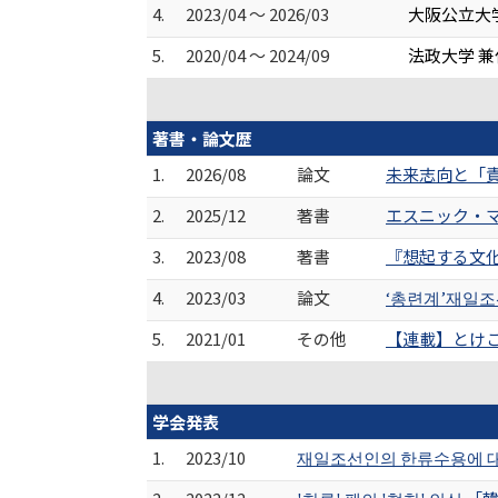
4.
2023/04 ～ 2026/03
大阪公立大
5.
2020/04 ～ 2024/09
法政大学 
著書・論文歴
1.
2026/08
論文
未来志向と「責
2.
2025/12
著書
エスニック・マ
3.
2023/08
著書
『想起する文化
4.
2023/03
論文
‘총련계’재일조선
5.
2021/01
その他
【連載】とけこ
学会発表
1.
2023/10
재일조선인의 한류수용에 