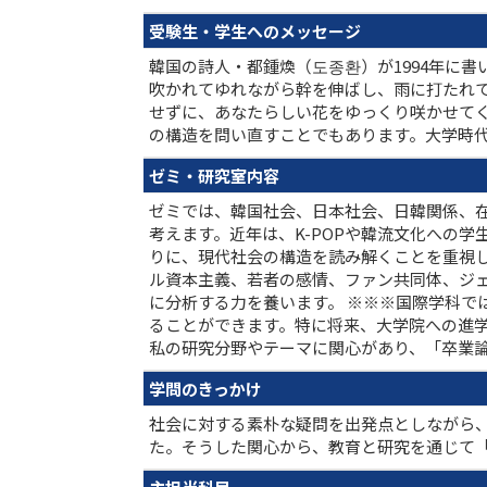
受験生・学生へのメッセージ
韓国の詩人・都鍾煥（도종환）が1994年に
吹かれてゆれながら幹を伸ばし、雨に打たれて
せずに、あなたらしい花をゆっくり咲かせて
の構造を問い直すことでもあります。大学時
ゼミ・研究室内容
ゼミでは、韓国社会、日本社会、日韓関係、
考えます。近年は、K-POPや韓流文化への
りに、現代社会の構造を読み解くことを重視し
ル資本主義、若者の感情、ファン共同体、ジ
に分析する力を養います。 ※※※国際学科で
ることができます。特に将来、大学院への進
私の研究分野やテーマに関心があり、「卒業
学問のきっかけ
社会に対する素朴な疑問を出発点としながら
た。そうした関心から、教育と研究を通じて