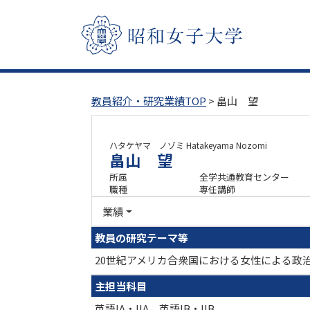
教員紹介・研究業績TOP
> 畠山 望
ハタケヤマ ノゾミ
Hatakeyama Nozomi
畠山 望
所属
全学共通教育センター
職種
専任講師
業績
教員の研究テーマ等
20世紀アメリカ合衆国における女性による政
主担当科目
英語IA・IIA、英語IB・IIB