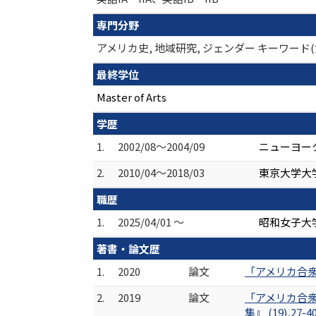
専門分野
アメリカ史, 地域研究, ジェンダー キーワード
最終学位
Master of Arts
学歴
1.
2002/08～2004/09
ニューヨーク州
2.
2010/04～2018/03
東京大学大
職歴
1.
2025/04/01 ～
昭和女子大
著書・論文歴
1.
2020
論文
「アメリカ合衆
2.
2019
論文
「アメリカ合衆
集』 (19),27-