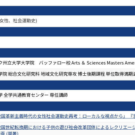
(女性、社会運動史)
立大学大学院 バッファロー校 Arts ＆ Sciences Masters Ameri
学院 総合文化研究科 地域文化研究専攻 博士後期課程 単位取得満期
学 全学共通教育センター 専任講師
国革新主義時代の女性社会運動史再考：ローカルな視点から」 『言語・文学
国世紀転換期における子供の遊び――社会改革団体によるレクリエー
40頁 (単著)