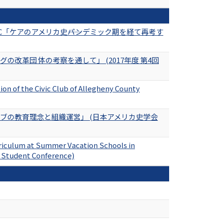
「ケアのアメリカ史――パンデミック期を経て再考す
革団 体の考察を通して」 (2017年度 第4回
on of the Civic Club of Allegheny County
ブの教育理念と組織運営」 (日本アメリカ史学会
rriculum at Summer Vacation Schools in
e Student Conference)