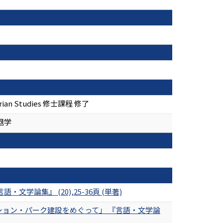
an Studies 修士課程 修了
退学
論集』 (20),25-36頁 (単著)
ション・パーク建設をめぐって」 『言語・文学論