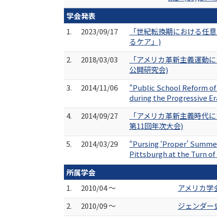
学会発表
1.
2023/09/17
「世紀転換期における任意
るケア」)
2.
2018/03/03
「アメリカ革新主義運動にお
公開研究会)
3.
2014/11/06
“Public School Reform of
during the Progressive E
4.
2014/09/27
「アメリカ革新主義時代に
第11回年次大会)
5.
2014/03/29
“Pursing ‘Proper’ Summer
Pittsburgh at the Turn o
所属学会
1.
2010/04 ～
アメリカ学
2.
2010/09 ～
ジェンダー