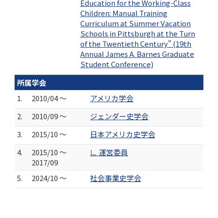
Education for the Working-Class
Children: Manual Training
Curriculum at Summer Vacation
Schools in Pittsburgh at the Turn
of the Twentieth Century” (19th
Annual James A. Barnes Graduate
Student Conference)
所属学会
1.
2010/04 ～
アメリカ学会
2.
2010/09 ～
ジェンダー史学会
3.
2015/10 ～
日本アメリカ史学会
4.
2015/10 ～
∟ 運営委員
2017/09
5.
2024/10 ～
社会事業史学会