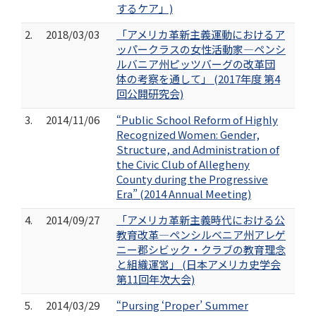
するケア」)
2.
2018/03/03
「アメリカ革新主義運動におけるア
ッパークラスの女性活動家―ペンシ
ルバニア州ピッツバーグの改革団
体の考察を通して」 (2017年度 第4
回公開研究会)
3.
2014/11/06
“Public School Reform of Highly
Recognized Women: Gender,
Structure, and Administration of
the Civic Club of Allegheny
County during the Progressive
Era” (2014 Annual Meeting)
4.
2014/09/27
「アメリカ革新主義時代における公
教育改革―ペンシルベニア州アレゲ
ニー郡シビック・クラブの教育理念
と組織運営」 (日本アメリカ史学会
第11回年次大会)
5.
2014/03/29
“Pursing ‘Proper’ Summer