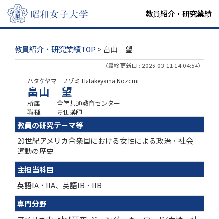
教員紹介・研究業績
教員紹介・研究業績TOP
> 畠山 望
（最終更新日 : 2026-03-11 14:04:54）
ハタケヤマ ノゾミ
Hatakeyama Nozomi
畠山 望
所属
全学共通教育センター
職種
専任講師
教員の研究テーマ等
20世紀アメリカ合衆国における女性による政治・社会
運動の歴史
主担当科目
英語IA・IIA、英語IB・IIB
専門分野