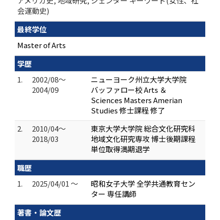
アメリカ史, 地域研究, ジェンダー キーワード(女性、社
会運動史)
最終学位
Master of Arts
学歴
1.
2002/08～
ニューヨーク州立大学大学院
2004/09
バッファロー校 Arts ＆
Sciences Masters Amerian
Studies 修士課程 修了
2.
2010/04～
東京大学大学院 総合文化研究科
2018/03
地域文化研究専攻 博士後期課程
単位取得満期退学
職歴
1.
2025/04/01 ～
昭和女子大学 全学共通教育セン
ター 専任講師
著書・論文歴