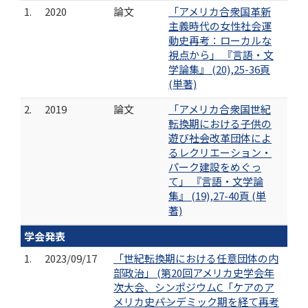
1.
2020
論文
「アメリカ合衆国革新
主義時代の女性社会運
動史再考：ローカルな
視点から」 『言語・文
学論集』 (20),25-36頁
(単著)
2.
2019
論文
「アメリカ合衆国世紀
転換期における子供の
遊び――社会改革団体によ
るレクリエーション・
パーク建設をめぐっ
て」 『言語・文学論
集』 (19),27-40頁 (単
著)
学会発表
1.
2023/09/17
「世紀転換期における任意団体の内
部政治」 (第20回アメリカ史学会年
次大会、シンポジウムC「ケアのア
メリカ史――パンデミック期を経て再考