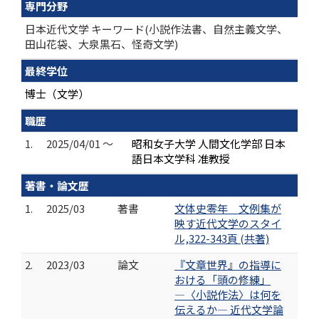
専門分野
日本近代文学 キーワード(小説作法書、自然主義文学、
田山花袋、大泉黒石、怪奇文学)
最終学位
博士（文学）
職歴
1.
2025/04/01 ～
昭和女子大学 人間文化学部 日本
語日本文学科 准教授
著書・論文歴
1.
2025/03
著書
文体史零年 文例集が
映す近代文学のスタイ
ル,322-343頁 (共著)
2.
2023/03
論文
『文章世界』の指導に
おける「頭の修練」
―〈小説作法〉は何を
伝えるか― 近代文学論