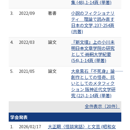
集 (48),1-14頁 (単著)
3.
2022/09
著書
小説のフィクショナリ
ティ 理論で読み直す
日本の文学,237-254頁
(共著)
4.
2022/03
論文
『新文壇』上の小川未
明――日本文章学院の研究
として―― 尚絅大学紀要
(54),1-14頁 (単著)
5.
2021/05
論文
大泉黒石『不死身』論――
創作としての怪奇、抗
いとしてのメタフィク
ション 阪神近代文学研
究 (22),1-14頁 (単著)
全件表示（20件）
学会発表
1.
2026/02/17
大正期〈怪談実話〉と文芸 (昭和女