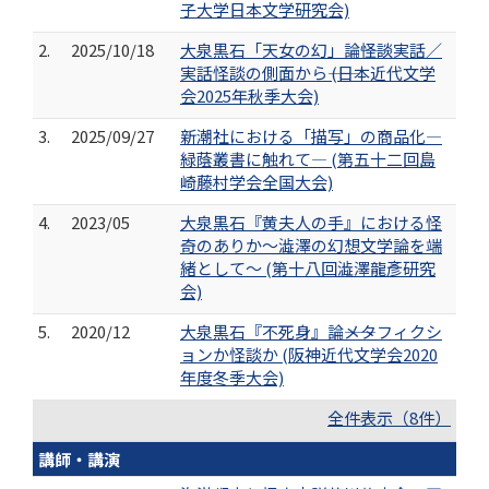
子大学日本文学研究会)
2.
2025/10/18
大泉黒石「天女の幻」論――怪談実話／
実話怪談の側面から―― (日本近代文学
会2025年秋季大会)
3.
2025/09/27
新潮社における「描写」の商品化―
緑蔭叢書に触れて― (第五十二回島
崎藤村学会全国大会)
4.
2023/05
大泉黒石『黄夫人の手』における怪
奇のありか～澁澤の幻想文学論を端
緒として～ (第十八回澁澤龍彥研究
会)
5.
2020/12
大泉黒石『不死身』論――メタフィクシ
ョンか怪談か (阪神近代文学会2020
年度冬季大会)
全件表示（8件）
講師・講演