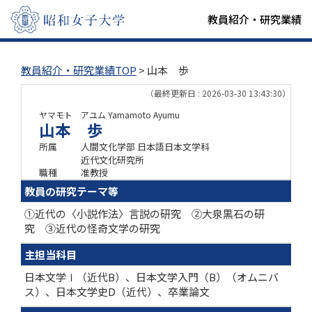
教員紹介・研究業績
教員紹介・研究業績TOP
> 山本 歩
（最終更新日 : 2026-03-30 13:43:30）
ヤマモト アユム
Yamamoto Ayumu
山本 歩
所属
人間文化学部 日本語日本文学科
近代文化研究所
職種
准教授
教員の研究テーマ等
①近代の〈小説作法〉言説の研究 ②大泉黒石の研
究 ③近代の怪奇文学の研究
主担当科目
日本文学Ⅰ（近代B）、日本文学入門（B）（オムニバ
ス）、日本文学史D（近代）、卒業論文