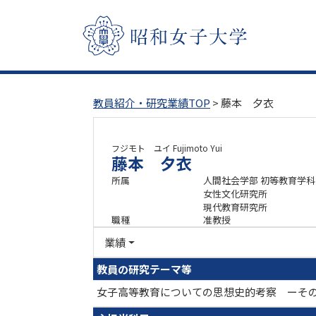
教員紹介・研究業績TOP
> 藤本 夕衣
フジモト ユイ
Fujimoto Yui
藤本 夕衣
所属
人間社会学部 初等教育学科
女性文化研究所
現代教育研究所
職種
准教授
業績
教員の研究テーマ等
女子高等教育についての思想史的考察 ーそ