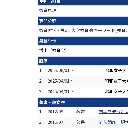
主担当科目
教育原理
専門分野
教育哲学・思想, 大学教育論 キーワード(教育
最終学位
博士（教育学）
職歴
1.
2025/06/01 ～
昭和女子大
2.
2025/04/01 ～
昭和女子大
3.
2025/04/01 ～
昭和女子大学
著書・論文歴
1.
2012/09
著書
古典を失った大
2.
2016/07
著書
岩波講座 現代