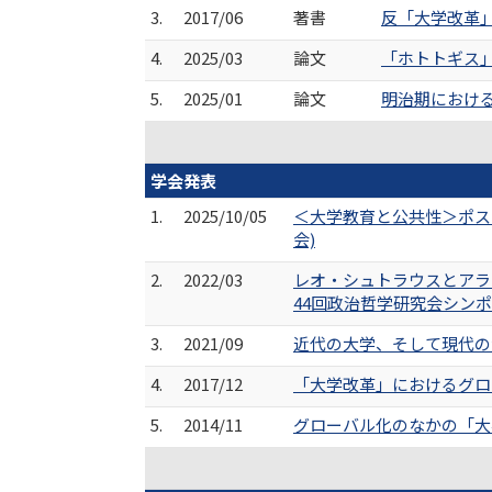
3.
2017/06
著書
反「大学改革」
4.
2025/03
論文
「ホトトギス」
5.
2025/01
論文
明治期における正
学会発表
1.
2025/10/05
＜大学教育と公共性＞ポス
会)
2.
2022/03
レオ・シュトラウスとアラ
44回政治哲学研究会シン
3.
2021/09
近代の大学、そして現代の
4.
2017/12
「大学改革」におけるグロー
5.
2014/11
グローバル化のなかの「大