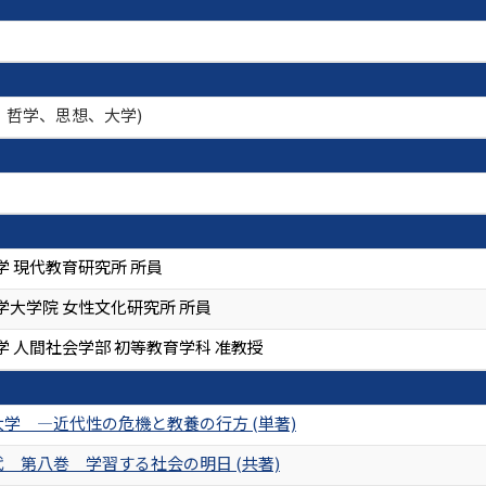
、哲学、思想、大学)
学 現代教育研究所 所員
学大学院 女性文化研究所 所員
 人間社会学部 初等教育学科 准教授
学 ―近代性の危機と教養の行方 (単著)
 第八巻 学習する社会の明日 (共著)