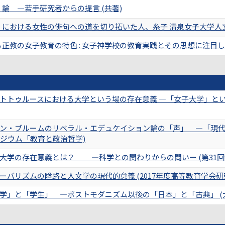
論 ―若手研究者からの提言 (共著)
における女性の俳句への道を切り拓いた人、糸子 清泉女子大学人文科学研究
教の女子教育の特色 : 女子神学校の教育実践とその思想に注目して 『清
トトゥルースにおける大学という場の存在意義 ―「女子大学」という
ン・ブルームのリベラル・エデュケイション論の「声」 ―「現代
ポジウム「教育と政治哲学)
大学の存在意義とは？ ―科学との関わりからの問いー (第31回
バリズムの隘路と人文学の現代的意義 (2017年度高等教育学会研
学」と「学生」 ―ポストモダニズム以後の「日本」と「古典」 (大