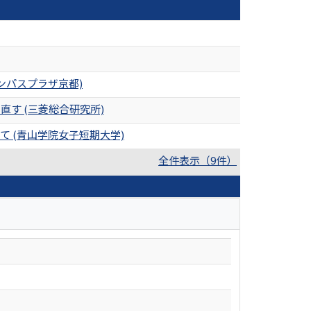
ンパスプラザ京都)
す (三菱総合研究所)
 (青山学院女子短期大学)
全件表示（9件）