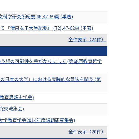
所紀要 46,47-69頁 (単著)
泉女子大学紀要』 (72),47-62頁 (単著)
全件表示（24件）
場の可能性を手がかりにして (第68回教育哲学
の日本の大学」における実践的な意味を問う (第
教育思想史学会)
究交流集会)
学教育学会2014年度課題研究集会)
全件表示（20件）