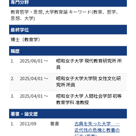
専門分野
教育哲学・思想, 大学教育論 キーワード(教育、哲学、
思想、大学)
最終学位
博士（教育学）
職歴
1.
2025/06/01 ～
昭和女子大学 現代教育研究所 所
員
2.
2025/04/01 ～
昭和女子大学大学院 女性文化研
究所 所員
3.
2025/04/01 ～
昭和女子大学 人間社会学部 初等
教育学科 准教授
著書・論文歴
1.
2012/09
著書
古典を失った大学 ―
近代性の危機と教養の