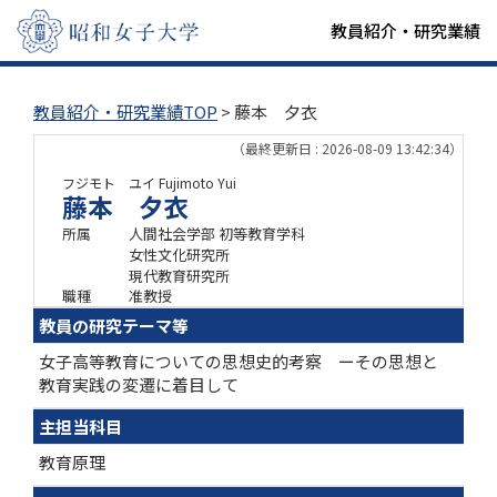
教員紹介・研究業績
教員紹介・研究業績TOP
> 藤本 夕衣
（最終更新日 : 2026-08-09 13:42:34）
フジモト ユイ
Fujimoto Yui
藤本 夕衣
所属
人間社会学部 初等教育学科
女性文化研究所
現代教育研究所
職種
准教授
教員の研究テーマ等
女子高等教育についての思想史的考察 ーその思想と
教育実践の変遷に着目して
主担当科目
教育原理