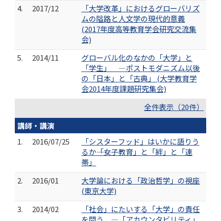
4.
2017/12
「大学改革」におけるグローバリズ
ムの隘路と人文学の現代的意義
(2017年度高等教育学会研究交流集
会)
5.
2014/11
グローバル化のなかの「大学」と
「学生」 ―ポストモダニズム以後
の「日本」と「古典」 (大学教育学
会2014年度課題研究集会)
全件表示（20件）
講師・講演
1.
2016/07/25
「シスターフッド」はいかに語りう
るか――「女子教育」と「絆」と「連
帯」
2.
2016/01
大学論における「政治哲学」の視座
(東京大学)
3.
2014/02
「社会」にたいする「大学」の責任
を問う ―「アカウンタビリティ」