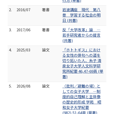
行方 (単著)
2.
2016/07
著書
岩波講座 現代 第八
巻 学習する社会の明
日 (共著)
3.
2017/06
著書
反「大学改革」論 ―
若手研究者からの提言
(共著)
4.
2025/03
論文
「ホトトギス」におけ
る女性の俳句への道を
切り拓いた人、糸子 清
泉女子大学人文科学研
究所紀要 46,47-69頁 (単
著)
5.
2026/08
論文
〈批判／避難の場〉と
しての女子大学 ―制
度的自己理解と主体像
の歴史的形成 学苑 昭
和女子大学紀要
(982),51-64頁 (単著)