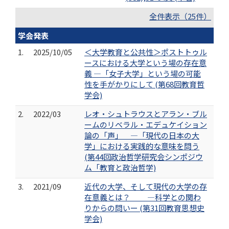
全件表示（25件）
学会発表
1.
2025/10/05
＜大学教育と公共性＞ポストトゥル
ースにおける大学という場の存在意
義 ―「女子大学」という場の可能
性を手がかりにして (第68回教育哲
学会)
2.
2022/03
レオ・シュトラウスとアラン・ブル
ームのリベラル・エデュケイション
論の「声」 ―「現代の日本の大
学」における実践的な意味を問う
(第44回政治哲学研究会シンポジウ
ム「教育と政治哲学)
3.
2021/09
近代の大学、そして現代の大学の存
在意義とは？ ―科学との関わ
りからの問いー (第31回教育思想史
学会)