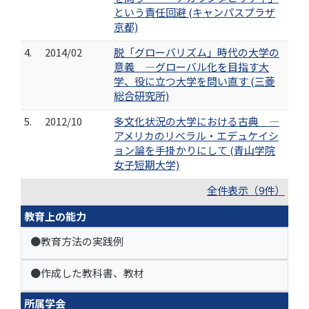
という責任回避 (キャンパスプラザ
京都)
4.
2014/02
脱「グローバリズム」時代の大学の
意義 ―グローバル化を目指す大
学、役に立つ大学を問い直す (三菱
総合研究所)
5.
2012/10
多文化状況の大学における古典 ―
アメリカのリベラル・エデュケイシ
ョン論を手掛かりにして (青山学院
女子短期大学)
全件表示（9件）
教育上の能力
●教育方法の実践例
●作成した教科書、教材
所属学会