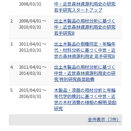
2008/03/31
中・近世森林資源利用史の研究
若手研究スタートアップ
2.
2008/04/01 ～
出土木製品の用材分析に基づく
2010/03/31
中・近世森林資源利用史の研究
若手研究B
3.
2011/04/01 ～
出土木製品の樹種同定・年輪年
2012/03/31
代・材料分析に基づく中世・近
世の森林資源利用史 若手研究B
4.
2011/04/01 ～
出土木製品の用材分析に基づく
2014/03/31
中世・近世森林資源利用史の研
究 特別研究員奨励費
5.
2015/04/01 ～
木製品・漆器の用材分析と年輪
2016/03/31
年代学的検討に基づく中世・近
世の木材消費の様相の解明 奨励
研究
全件表示（7件）