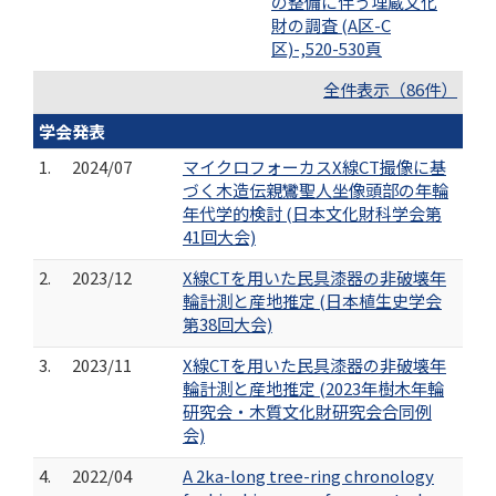
の整備に伴う埋蔵文化
財の調査 (A区-C
区)-,520-530頁
全件表示（86件）
学会発表
1.
2024/07
マイクロフォーカスX線CT撮像に基
づく木造伝親鸞聖人坐像頭部の年輪
年代学的検討 (日本文化財科学会第
41回大会)
2.
2023/12
X線CTを用いた民具漆器の非破壊年
輪計測と産地推定 (日本植生史学会
第38回大会)
3.
2023/11
X線CTを用いた民具漆器の非破壊年
輪計測と産地推定 (2023年樹木年輪
研究会・木質文化財研究会合同例
会)
4.
2022/04
A 2ka-long tree-ring chronology