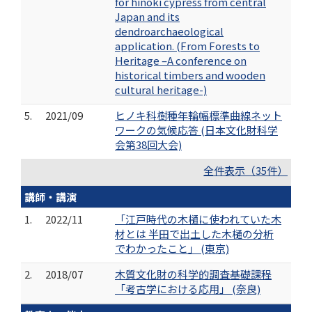
for hinoki cypress from central
Japan and its
dendroarchaeological
application. (From Forests to
Heritage –A conference on
historical timbers and wooden
cultural heritage-)
5.
2021/09
ヒノキ科樹種年輪幅標準曲線ネット
ワークの気候応答 (日本文化財科学
会第38回大会)
全件表示（35件）
講師・講演
1.
2022/11
「江戸時代の木樋に使われていた木
材とは 半田で出土した木樋の分析
でわかったこと」 (東京)
2.
2018/07
木質文化財の科学的調査基礎課程
「考古学における応用」 (奈良)