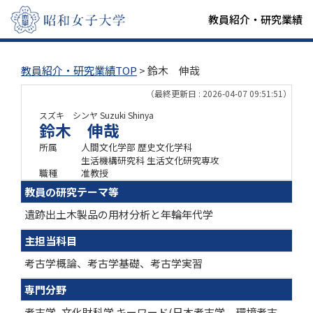
教員紹介・研究業績
教員紹介・研究業績TOP
> 鈴木 伸哉
（最終更新日 : 2026-04-07 09:51:51）
スズキ シンヤ
Suzuki Shinya
鈴木 伸哉
所属
人間文化学部 歴史文化学科
生活機構研究科 生活文化研究専攻
職種
准教授
教員の研究テーマ等
遺跡出土木製品の用材分析と年輪年代学
主担当科目
考古学概論、考古学基礎、考古学実習
専門分野
考古学, 文化財科学 キーワード(日本考古学、環境考古