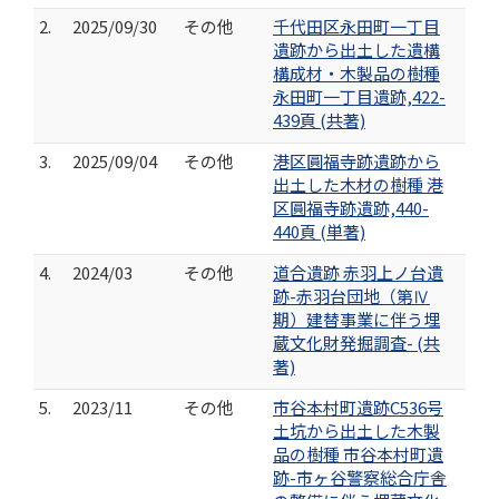
2.
2025/09/30
その他
千代田区永田町一丁目
遺跡から出土した遺構
構成材・木製品の樹種
永田町一丁目遺跡,422-
439頁 (共著)
3.
2025/09/04
その他
港区圓福寺跡遺跡から
出土した木材の樹種 港
区圓福寺跡遺跡,440-
440頁 (単著)
4.
2024/03
その他
道合遺跡 赤羽上ノ台遺
跡-赤羽台団地（第Ⅳ
期）建替事業に伴う埋
蔵文化財発掘調査- (共
著)
5.
2023/11
その他
市谷本村町遺跡C536号
土坑から出土した木製
品の樹種 市谷本村町遺
跡-市ヶ谷警察総合庁舎