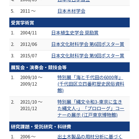
5.
2011 ～
日本木材学会
受賞学術賞
1.
2004/11
日本植生史学会 奨励賞
2.
2012/06
日本文化財科学会 第6回ポスター賞
3.
2015/07
日本文化財科学会 第9回ポスター賞
展覧会・演奏会・競技会等
1.
2009/10 ～
特別展「海と千代田の6000年」
2009/12
(千代田区立四番町歴史民俗資料
館)
2.
2021/10 ～
特別展「縄文令和3-東京に生き
2021/12
た縄文人-」「プロローグ」コー
ナーの展示 (江戸東京博物館)
研究課題・受託研究・科研費
1.
2006 ～
出土木製品の用材分析に基づく