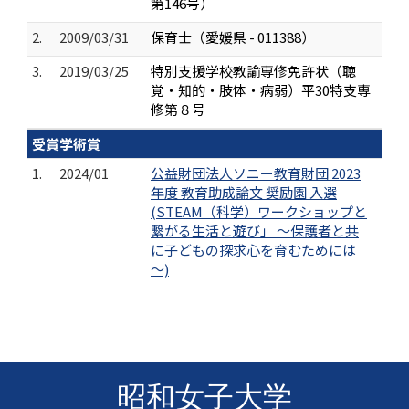
第146号）
2.
2009/03/31
保育士（愛媛県 - 011388）
3.
2019/03/25
特別支援学校教諭専修免許状（聴
覚・知的・肢体・病弱）平30特支専
修第８号
受賞学術賞
1.
2024/01
公益財団法人ソニー教育財団 2023
年度 教育助成論文 奨励園 入選
(STEAM（科学）ワークショップと
繋がる生活と遊び」 ～保護者と共
に子どもの探求心を育むためには
～)
昭和女子大学