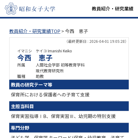
教員紹介・研究業績
教員紹介・研究業績TOP
> 今西 恵子
（最終更新日 : 2026-04-01 19:05:28）
イマニシ ケイコ
Imanishi Keiko
今西 恵子
所属
人間社会学部 初等教育学科
現代教育研究所
職種
助教
教員の研究テーマ等
保育所における保護者への子育て支援
主担当科目
保育実習指導ⅠB、保育実習Ⅲ、幼児期の特別支援
専門分野
子ども学、保育学 キーワード(保育・幼児教育、子育て