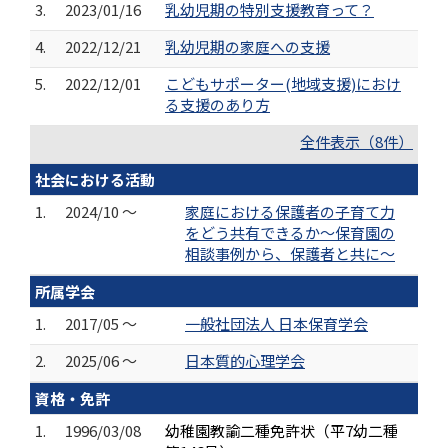
3.
2023/01/16
乳幼児期の特別支援教育って？
4.
2022/12/21
乳幼児期の家庭への支援
5.
2022/12/01
こどもサポーター(地域支援)におけ
る支援のあり方
全件表示（8件）
社会における活動
1.
2024/10 ～
家庭における保護者の子育て力
をどう共有できるか～保育園の
相談事例から、保護者と共に～
所属学会
1.
2017/05 ～
一般社団法人 日本保育学会
2.
2025/06 ～
日本質的心理学会
資格・免許
1.
1996/03/08
幼稚園教諭二種免許状（平7幼二種