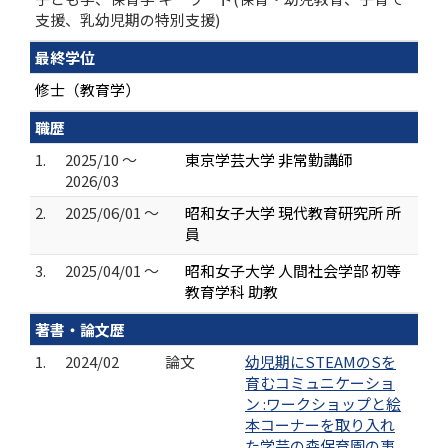
支援、乳幼児期の特別支援)
最終学位
修士（教育学）
職歴
1.
2025/10 ～
東京学芸大学 非常勤講師
2026/03
2.
2025/06/01 ～
昭和女子大学 現代教育研究所 所
員
3.
2025/04/01 ～
昭和女子大学 人間社会学部 初等
教育学科 助教
著書・論文歴
1.
2024/02
論文
幼児期にSTEAMのSを
育むコミュニケーショ
ン :ワークショップと絵
本コーナーを取り入れ
た学芸の森保育園の事