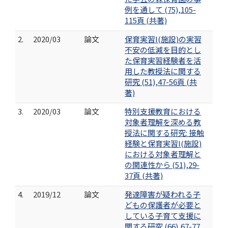
例を通して (75),105-
115頁 (共著)
2.
2020/03
論文
保育実習I(施設)の実習
不安の低減を目的とし
た保育実習経験者を活
用した教授法に関する
研究 (51),47-56頁 (共
著)
3.
2020/03
論文
特別支援教育における
対象者理解を深める教
授法に関する研究: 接触
経験と保育実習I(施設)
における対象者理解と
の関連性から (51),29-
37頁 (共著)
4.
2019/12
論文
発達障害が疑われる子
どもの保護者が必要と
している子育て支援に
関する研究 (66),67-77