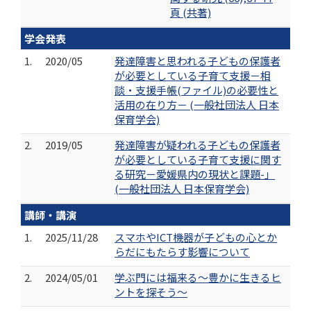
頁 (共著)
学会発表
1.
2020/05
発達障害と思われる子どもの保護者
が必要としている子育て支援－相
談・支援手帳(ファイル)の必要性と
活用の在り方－ (一般社団法人 日本
保育学会)
2.
2019/05
発達障害が疑われる子どもの保護者
が必要としている子育て支援に関す
る研究－愛媛県内の現状と課題-」
(一般社団法人 日本保育学会)
講師・講演
1.
2025/11/28
スマホやICT機器が子どもの心とか
らだにもたらす影響について
2.
2024/05/01
学ぶ門には福来る〜豊かに生きるヒ
ントを探そう〜