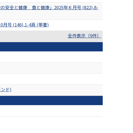
と健康 食と健康」2025年６月号 (822),8-
146),1-4頁 (単著)
全件表示（9件）
ンド)