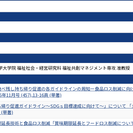
学大学院 福祉社会・経営研究科 福祉共創マネジメント専攻 准教授
食べ残し持ち帰り促進の各ガイドラインの周知ー食品ロス削減に向け
11月号 (457),13-16頁 (単著)
帰り促進ガイドライン～SDGｓ目標達成に向けて～」について 「ジュ
頁 (単著)
延長技術と食品ロス削減「賞味期限延長とフードロス削減について」 「食と