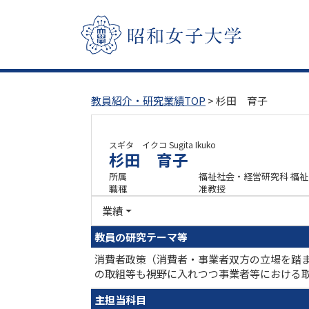
教員紹介・研究業績TOP
> 杉田 育子
スギタ イクコ
Sugita Ikuko
杉田 育子
所属
福祉社会・経営研究科 福
職種
准教授
業績
教員の研究テーマ等
消費者政策（消費者・事業者双方の立場を踏
の取組等も視野に入れつつ事業者等における
主担当科目