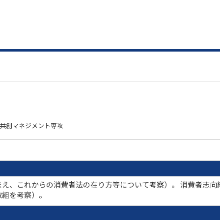
祉共創マネジメント専攻
まえ、これからの消費者法の在り方等について考察）。 消費者志向
取組を考察）。