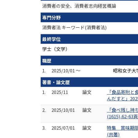
消費者の安全、消費者志向経営概論
専門分野
消費者法 キーワード(消費者法)
最終学位
学士（文学）
職歴
1.
2025/10/01 ～
昭和女子大
著書・論文歴
1.
2025/11
論文
「食品寄附と
んだすと」2025年
2.
2025/10/01
論文
「食べ残し持ち
(1615),62-63
3.
2025/07/01
論文
特集 賞味期限
(共著)