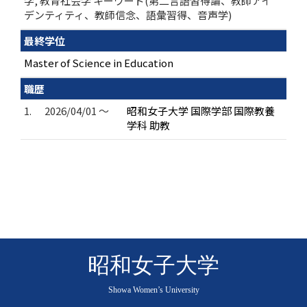
学, 教育社会学 キーワード(第二言語習得論、教師アイ
デンティティ、教師信念、語彙習得、音声学)
最終学位
Master of Science in Education
職歴
1.
2026/04/01 ～
昭和女子大学 国際学部 国際教養
学科 助教
昭和女子大学
Showa Women’s University