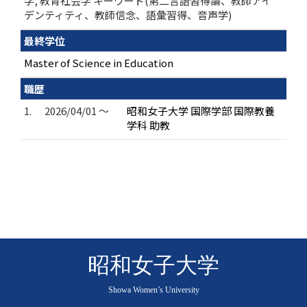
学, 教育社会学 キーワード(第二言語習得論、教師アイ
デンティティ、教師信念、語彙習得、音声学)
最終学位
Master of Science in Education
職歴
1.
2026/04/01 ～
昭和女子大学 国際学部 国際教養
学科 助教
昭和女子大学
Showa Women’s University