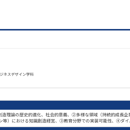
ビジネスデザイン学科
創造理論の歴史的進化、社会的意義、②多様な領域（持続的成長企
ョン等）における知識創造経営、③教育分野での実装可能性、④ダイ