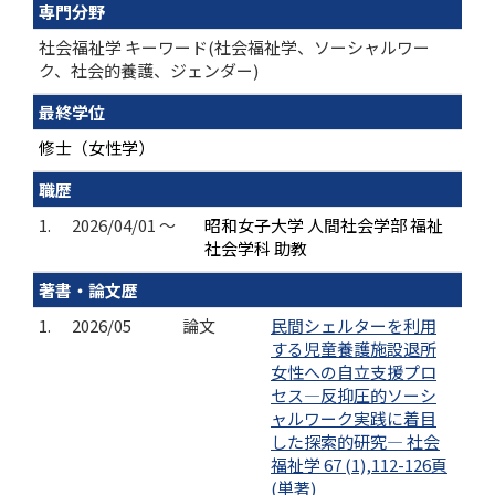
専門分野
社会福祉学 キーワード(社会福祉学、ソーシャルワー
ク、社会的養護、ジェンダー)
最終学位
修士（女性学）
職歴
1.
2026/04/01 ～
昭和女子大学 人間社会学部 福祉
社会学科 助教
著書・論文歴
1.
2026/05
論文
民間シェルターを利用
する児童養護施設退所
女性への自立支援プロ
セス―反抑圧的ソーシ
ャルワーク実践に着目
した探索的研究― 社会
福祉学 67 (1),112-126頁
(単著)