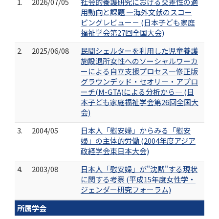
1.
2026/07/05
社会的養護研究における交差性の適
用動向と課題 ―海外文献のスコー
ピングレビュー－ (日本子ども家庭
福祉学会第27回全国大会)
2.
2025/06/08
民間シェルターを利用した児童養護
施設退所女性へのソーシャルワーカ
ーによる自立支援プロセス―修正版
グラウンデッド・セオリー・アプロ
ーチ(M-GTA)による分析から― (日
本子ども家庭福祉学会第26回全国大
会)
3.
2004/05
日本人「慰安婦」からみる「慰安
婦」の主体的労働 (2004年度アジア
政経学会東日本大会)
4.
2003/08
日本人「慰安婦」が"沈黙"する現状
に関する考察 (平成15年度女性学・
ジェンダー研究フォーラム)
所属学会