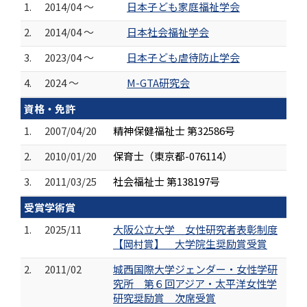
1.
2014/04 ～
日本子ども家庭福祉学会
2.
2014/04 ～
日本社会福祉学会
3.
2023/04 ～
日本子ども虐待防止学会
4.
2024 ～
M-GTA研究会
資格・免許
1.
2007/04/20
精神保健福祉士 第32586号
2.
2010/01/20
保育士（東京都-076114）
3.
2011/03/25
社会福祉士 第138197号
受賞学術賞
1.
2025/11
大阪公立大学 女性研究者表彰制度
【岡村賞】 大学院生奨励賞受賞
2.
2011/02
城西国際大学ジェンダー・女性学研
究所 第６回アジア・太平洋女性学
研究奨励賞 次席受賞