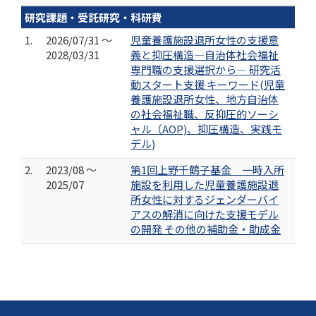
研究課題・受託研究・科研費
1.
2026/07/31 ～
児童養護施設退所女性の支援意
2028/03/31
義と抑圧構造―自治体社会福祉
専門職の支援選択から― 研究活
動スタート支援 キーワード(児童
養護施設退所女性、地方自治体
の社会福祉職、反抑圧的ソーシ
ャル（AOP)、抑圧構造、実践モ
デル)
2.
2023/08 ～
第1回上野千鶴子基金 一時入所
2025/07
施設を利用した児童養護施設退
所女性に対するジェンダーバイ
アスの解消に向けた支援モデル
の開発 その他の補助金・助成金