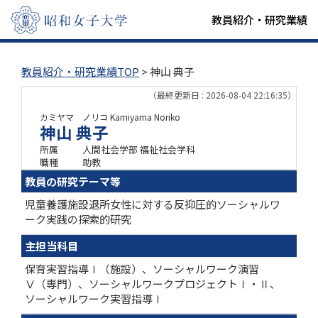
教員紹介・研究業績
教員紹介・研究業績TOP
> 神山 典子
（最終更新日 : 2026-08-04 22:16:35）
カミヤマ ノリコ
Kamiyama Noriko
神山 典子
所属
人間社会学部 福祉社会学科
職種
助教
教員の研究テーマ等
児童養護施設退所女性に対する反抑圧的ソーシャルワ
ーク実践の探索的研究
主担当科目
保育実習指導Ⅰ（施設）、ソーシャルワーク演習
Ⅴ（専門）、ソーシャルワークプロジェクトⅠ・Ⅱ、
ソーシャルワーク実習指導Ⅰ