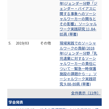
年)ジェンダー分野「ジ
ェンダー・バイアスに
関する事象へのソーシ
ャルワーカーの関与と
その影響」 ソーシャル
ワーク実践研究 11,84-
85頁 (単著)
5.
2019/03
その他
現場実践でのソーシャ
ルワークの貢献(2018
年)ジェンダー分野「乳
児遺棄に対するソーシ
ャルワーカーの責任に
ついて―緊急一時保護
施設の課題から―」 ソ
ーシャルワーク実践研
究 9,88-89頁 (単著)
全件表示（11件）
学会発表