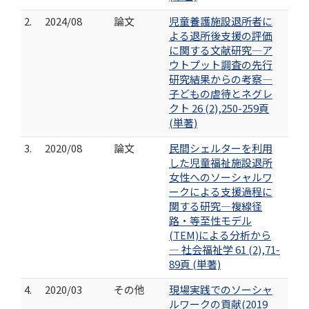
2.
2024/08
論文
児童養護施設退所者に
よる退所後支援の評価
に関する文献研究―ア
ウトプット調査の先行
研究結果からの考察―
子どもの虐待とネグレ
クト 26 (2),250-259頁
(単著)
3.
2020/08
論文
民間シェルターを利用
した児童福祉施設退所
女性へのソーシャルワ
ークによる支援過程に
関する研究―複線径
路・等至性モデル
(TEM)による分析から
― 社会福祉学 61 (2),71-
89頁 (単著)
4.
2020/03
その他
現場実践でのソーシャ
ルワークの貢献(2019