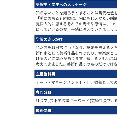
受験生・学生へのメッセージ
知らないことを知ろうとすることは現代社会
「腑に落ちる」経験は、何にも代えがたい瞬間
見個人的に思えるそれらの考えや感情は、い
にしていけるのか、一緒に考えていきましょ
学問のきっかけ
私たちを非日常にいざなう、感動を与える人た
術作家として美術作品を作ったり、音楽家と
けるのかに関心があります。続ける人もいれ
考えてきました。芸術作品そのものだけでは
主担当科目
アート・マネージメントⅠ・Ⅱ、教養として
専門分野
社会学, 芸術実践論 キーワード(芸術社会学
最終学位