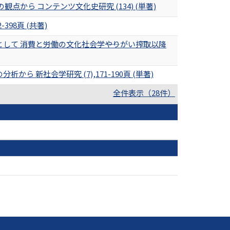
点から コンテンツ文化史研究 (134) (単著)
98頁 (共著)
して 消費と労働の文化社会学――やりがい搾取以降
新社会学研究 (7),171-190頁 (単著)
全件表示（28件）