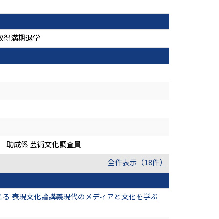
取得満期退学
 助成係 芸術文化調査員
全件表示（18件）
 表現文化論講義――現代のメディアと文化を学ぶ