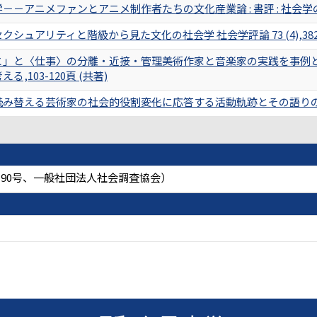
－アニメファンとアニメ制作者たちの文化産業論 : 書評 : 社会学の観
シュアリティと階級から見た文化の社会学 社会学評論 73 (4),382-3
」と〈仕事〉の分離・近接・管理――美術作家と音楽家の実践を事例と
,103-120頁 (共著)
替える芸術家の社会的役割――変化に応答する活動軌跡とその語りの分析から 
0190号、一般社団法人社会調査協会）