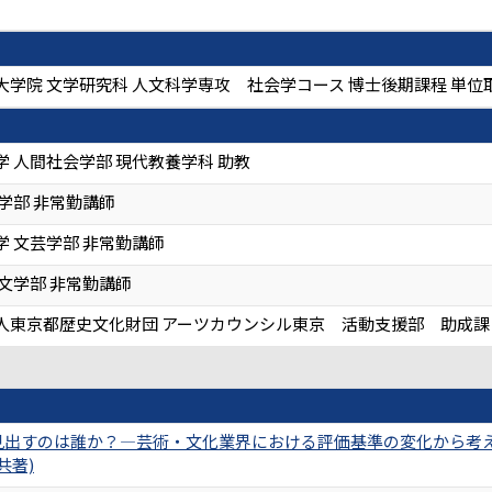
大学院 文学研究科 人文科学専攻 社会学コース 博士後期課程 単位
 人間社会学部 現代教養学科 助教
学部 非常勤講師
学 文芸学部 非常勤講師
文学部 非常勤講師
人東京都歴史文化財団 アーツカウンシル東京 活動支援部 助成課
出すのは誰か？―芸術・文化業界における評価基準の変化から考える
(共著)