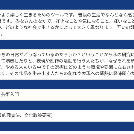
をより楽しく生きるためのツールです。 普段の生活でなんとなく感
です。 みなさんのなかで、好きなことや気になること、嫌いなこ
つ、どのような社会で生きるかによって大きく異なります。互いの
う。
ちの日常がどうなっているのだろうか？ということから私の研究は
して演奏したりと、表現や創作の活動を行う人たちが、なぜそれを
ば、やめる人もいる中でその選択はどのような環境や要因に左右さ
なく、その作品を生み出す人たちの創作や表現への情熱に興味関心
の芸術入門
、質的調査法、文化政策研究)