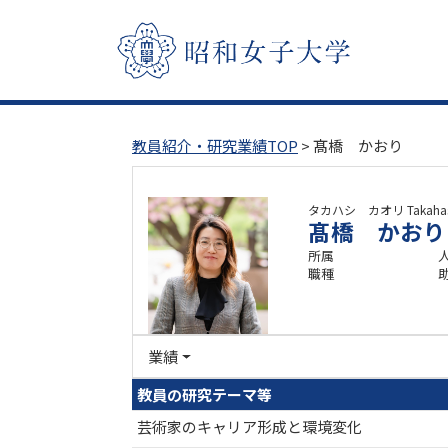
教員紹介・研究業績TOP
> 髙橋 かおり
タカハシ カオリ
Takahas
髙橋 かおり
所属
職種
業績
教員の研究テーマ等
芸術家のキャリア形成と環境変化