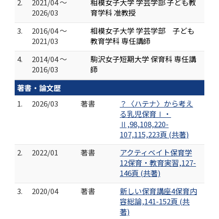
2.
2021/04 ～
相模女子大学 学芸学部 子ども教
2026/03
育学科 准教授
3.
2016/04 ～
相模女子大学 学芸学部 子ども
2021/03
教育学科 専任講師
4.
2014/04 ～
駒沢女子短期大学 保育科 専任講
2016/03
師
著書・論文歴
1.
2026/03
著書
？〈ハテナ〉から考え
る乳児保育Ⅰ・
Ⅱ,98,108,220-
107,115,223頁 (共著)
2.
2022/01
著書
アクティベイト保育学
12保育・教育実習,127-
146頁 (共著)
3.
2020/04
著書
新しい保育講座4保育内
容総論,141-152頁 (共
著)