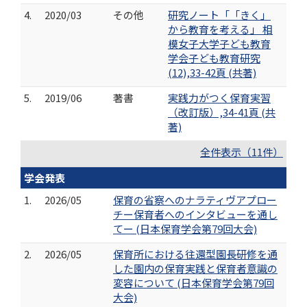
4.
2020/03
その他
研究ノート「「きく」
から教育を考える」 相
模女子大学子ども教育
学会子ども教育研究
(12),33-42頁 (共著)
5.
2019/06
著書
実践力がつく保育実習
（改訂版）,34-41頁 (共
著)
全件表示（11件）
学会発表
1.
2026/05
保育の省察へのナラティヴアプロー
チー保育者へのインタビューを通し
てー (日本保育学会第79回大会)
2.
2026/05
保育所における往還型園長研修を通
した園内の保育実践と保育者意識の
変容について (日本保育学会第79回
大会)