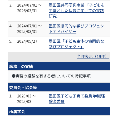
3.
2024/07/01 ～
墨田区共同研究事業 「子どもを
2026/03/31
主体とした保育に向けての実践
研究」
4.
2024/07/01 ～
墨田区協同的な学びプロジェク
2025/03/31
トアドバイザー
5.
2024/05/27
墨田区「子ども主体の協同的な
学びプロジェクト」
全件表示（19件）
職務上の実績
●実務の経験を有する者についての特記事項
委員会・協会等
1.
2020/03 ～
墨田区子ども子育て委員 学識経
2025/03
験者委員
所属学会