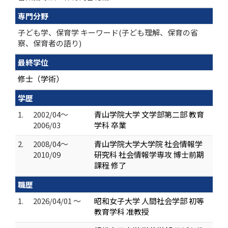
専門分野
子ども学、保育学 キーワード(子ども理解、保育の省
察、保育者の語り)
最終学位
修士（学術）
学歴
1.
2002/04～
青山学院大学 文学部第二部 教育
2006/03
学科 卒業
2.
2008/04～
青山学院大学大学院 社会情報学
2010/09
研究科 社会情報学専攻 博士前期
課程 修了
職歴
1.
2026/04/01 ～
昭和女子大学 人間社会学部 初等
教育学科 准教授