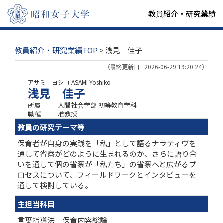
教員紹介・研究業績
教員紹介・研究業績TOP
> 浅見 佳子
（最終更新日 : 2026-06-29 19:20:24）
アサミ ヨシコ
ASAMI Yoshiko
浅見 佳子
所属
人間社会学部 初等教育学科
職種
准教授
教員の研究テーマ等
保育者が自身の実践を「私」として語るナラティヴを
通して省察がどのように生まれるのか、さらに語り合
いを通して個の省察が「私たち」の省察へと広がるプ
ロセスについて、フィールドワークとインタビューを
通して検討している。
主担当科目
言葉指導法 保育内容総論