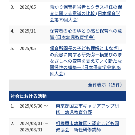
3.
2026/05
預かり保育担当者とクラス担任の保
育に関する意識の比較 (日本保育学
会第79回大会)
4.
2025/11
保育者の心のゆとり感と保育への意
識 (日本幼児教育学会)
5.
2025/05
保育所園長の子ども理解とまなざし
の変容に関する研究②－横並びのま
なざしへの変容を支えていく新たな
関係性の構築ー (日本保育学会第78
回大会)
全件表示（15件）
社会における活動
1.
2025/05/30 ～
東京都国立市キャリアアップ研
修 幼児教育分野
2.
2024/08/01 ～
相模原市幼稚園・認定こども園
2025/08/31
教協会 新任研修講師