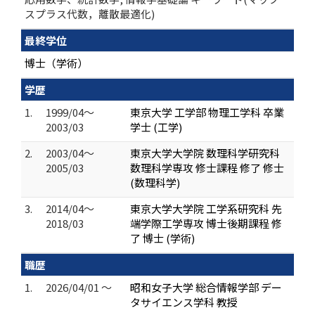
スプラス代数，離散最適化)
最終学位
博士（学術）
学歴
1.
1999/04～
東京大学 工学部 物理工学科 卒業
2003/03
学士 (工学)
2.
2003/04～
東京大学大学院 数理科学研究科
2005/03
数理科学専攻 修士課程 修了 修士
(数理科学)
3.
2014/04～
東京大学大学院 工学系研究科 先
2018/03
端学際工学専攻 博士後期課程 修
了 博士 (学術)
職歴
1.
2026/04/01 ～
昭和女子大学 総合情報学部 デー
タサイエンス学科 教授