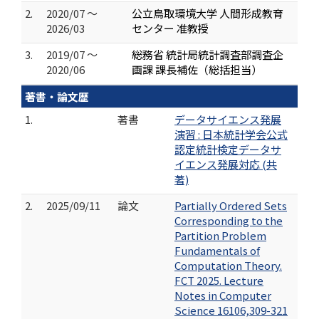
2.
2020/07 ～
公立鳥取環境大学 人間形成教育
2026/03
センター 准教授
3.
2019/07 ～
総務省 統計局統計調査部調査企
2020/06
画課 課長補佐（総括担当）
著書・論文歴
1.
著書
データサイエンス発展
演習 : 日本統計学会公式
認定統計検定データサ
イエンス発展対応 (共
著)
2.
2025/09/11
論文
Partially Ordered Sets
Corresponding to the
Partition Problem
Fundamentals of
Computation Theory.
FCT 2025. Lecture
Notes in Computer
Science 16106,309-321