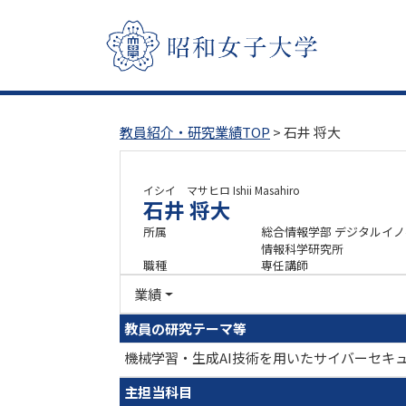
教員紹介・研究業績TOP
> 石井 将大
イシイ マサヒロ
Ishii Masahiro
石井 将大
所属
総合情報学部 デジタルイ
情報科学研究所
職種
専任講師
業績
教員の研究テーマ等
機械学習・生成AI技術を用いたサイバーセキ
主担当科目