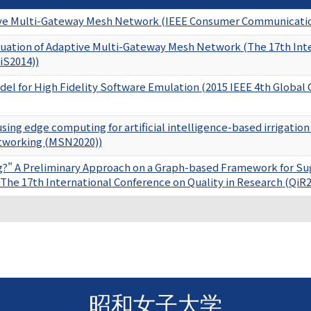
ive Multi-Gateway Mesh Network (IEEE Consumer Communicati
uation of Adaptive Multi-Gateway Mesh Network (The 17th Int
iS2014))
del for High Fidelity Software Emulation (2015 IEEE 4th Globa
ing edge computing for artiﬁcial intelligence-based irrigatio
etworking (MSN2020))
?" A Preliminary Approach on a Graph-based Framework for Sug
The 17th International Conference on Quality in Research (QiR2
昭和女子大学