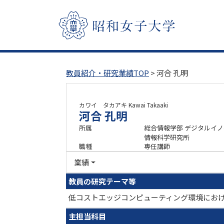
教員紹介・研究業績TOP
> 河合 孔明
カワイ タカアキ
Kawai Takaaki
河合 孔明
所属
総合情報学部 デジタルイ
情報科学研究所
職種
専任講師
業績
教員の研究テーマ等
低コストエッジコンピューティング環境にお
主担当科目