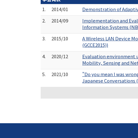
1.
2014/01
Demonstration of Adapt
2.
2014/09
Implementation and Eval
Information Systems (NB
3.
2015/10
A Wireless LAN Device Mo
(GCCE2015))
4.
2020/12
Evaluation environment us
Mobility, Sensing and N
5.
2021/10
"Do you mean I was wrong
Japanese Conversations (