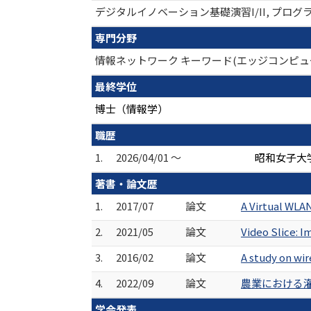
デジタルイノベーション基礎演習I/II, プログラ
専門分野
情報ネットワーク キーワード(エッジコンピュ
最終学位
博士（情報学）
職歴
1.
2026/04/01 ～
昭和女子大
著書・論文歴
1.
2017/07
論文
A Virtual WLA
2.
2021/05
論文
Video Slice: 
3.
2016/02
論文
A study on wi
4.
2022/09
論文
農業における灌
学会発表