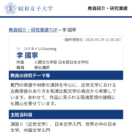
教員紹介・研究業績
教員紹介・研究業績TOP
> 李 國寧
（最終更新日 : 2026-05-29 11:36:38）
リ コクネイ
LI Guoning
李 國寧
所属
人間文化学部 日本語日本文学科
職種
専任講師
教員の研究テーマ等
蕉門の俳諧や林家の漢詩を中心に、近世文学における
古典受容のあり方を和漢比較文学の視点から考察して
います。あわせて、作品に見られる隠逸思想の諸相に
も関心を寄せています。
主担当科目
演習Ⅱ（近世文学）、日本文学入門、世界の中の日本
文学、中国文学入門