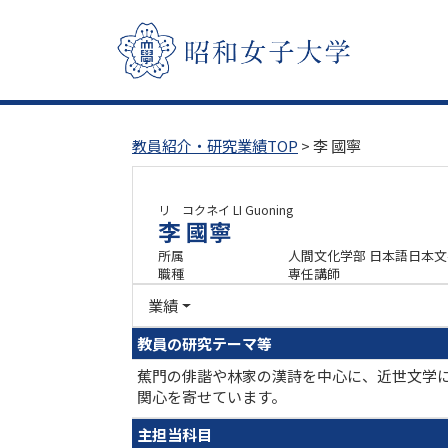
教員紹介・研究業績TOP
> 李 國寧
リ コクネイ
LI Guoning
李 國寧
所属
人間文化学部 日本語日本
職種
専任講師
業績
教員の研究テーマ等
蕉門の俳諧や林家の漢詩を中心に、近世文学
関心を寄せています。
主担当科目